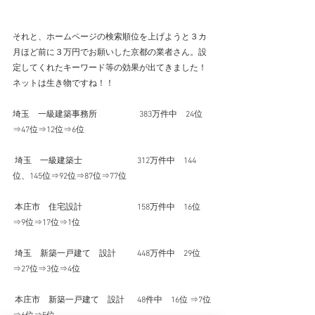
それと、ホームページの検索順位を上げようと３カ
月ほど前に３万円でお願いした京都の業者さん。設
定してくれたキーワード等の効果が出てきました！
ネットは生き物ですね！！
埼玉　一級建築事務所　　　　　383万件中　24位
⇒47位⇒12位⇒6位
 埼玉　一級建築士 　　　　　　 312万件中　144
位、145位⇒92位⇒87位⇒77位
 本庄市　住宅設計　　　　　　  158万件中　16位
⇒9位⇒17位⇒1位
 埼玉　新築一戸建て　設計　　  448万件中　29位
⇒27位⇒3位⇒4位
 本庄市　新築一戸建て　設計　  48件中　16位 ⇒7位