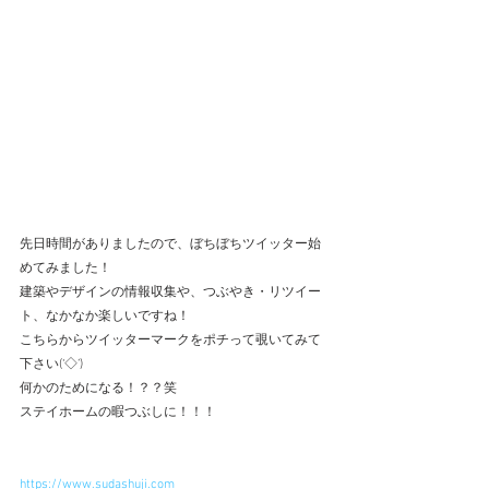
先日時間がありましたので、ぼちぼちツイッター始
めてみました！
建築やデザインの情報収集や、つぶやき・リツイー
ト、なかなか楽しいですね！
こちらからツイッターマークをポチって覗いてみて
下さい(‘◇’)ゞ
何かのためになる！？？笑
ステイホームの暇つぶしに！！！
https://www.sudashuji.com