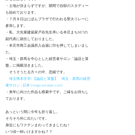
・土地が決まらずですが、隙間で自邸のスタディー
も始めております。
・７月８日はにぽんプラザで行われる聖火リレーに
参加します。
・私、大先輩建築家戸谷先生率いる本庄まちNETの
副代表に就任しておりました。
・本庄市商工会議所入会届に印を押してしまいまし
た。
・埼玉・群馬を中心とした経営者サロン「論語と算
盤」に掲載頂きました。
　そうそうたる方々の中、恐縮です。
埼玉県本庄市| 【論語と算盤】　埼玉・群馬の経営
者サロン | 日本 (rongo-soroban.com)
・来年に向けた作品も模索中です。ご縁をお待ちし
ております。
あっという間に今年も折り返し。
そろそろ外に出たいです。
身近にもワクチンまわってきましたね！
いつ頃一杯いけますかね？？