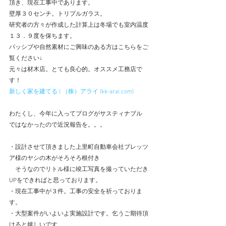
頂き、現在工事中であります。
壁厚３０センチ。トリプルガラス。
研究者の方々が作成した計算上は冬場でも室内温度
１３．９度を保ちます。
パッシブや自然素材にご興味のある方はこちらをご
覧ください↓
元々は材木店。とても良心的。オススメ工務店で
す！
新しく家を建てる | （株）アライ (kk-arai.com)
わたくし、今年に入ってブログがサスティナブル
ではなかったので近況報告を。。。
・設計させて頂きました上里町自動車会社ブレッツ
ア様のヤシの木がそろそろ根付き
　そうなのでリトル様に竣工写真を撮っていただき
UPをできればと思っております。
・現在工事中が３件。工事の安全を祈っておりま
す。
・大型案件がいよいよ実施設計です。乞うご期待頂
けると嬉しいです。