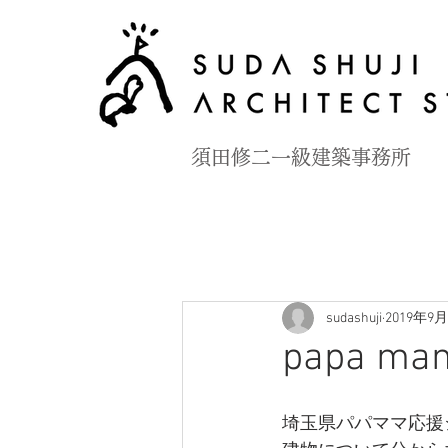
​須田修二一級建築事務所
sudashuji
2019年9
papa ma
埼玉県パパママ応援