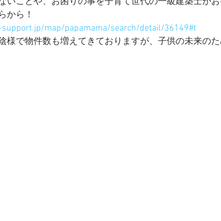
ないことや、お困りの事を子育て世代の一級建築士がお
らから！
-support.jp/map/papamama/search/detail/36149#t
陰様で物件数も増えてきておりますが、子供の未来のた