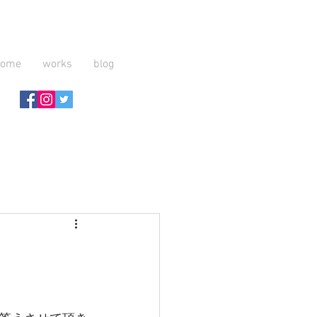
home
works
blog