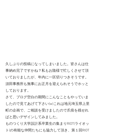
久しぶりの投稿になってしまいました。皆さんは仕
事納め完了ですかね？私もお陰様で忙しくさせて頂
いておりましたが、年内に一区切りつきそうです。
須田事務所も無事にお正月を迎えられそうでホッと
しております。
さて、ブログ空白の期間にこんなこともやっていま
したので見てあげて下さい(w)これは地元埼玉県上里
町の企画で、ご相談を受けましたので爪痕を残せれ
ばと思いデザインしてみました。
ものつくり大学設計系卒業生の集まりRIOT(ライオッ
ト)の有能な仲間たちにも協力して頂き、第１回RIOT