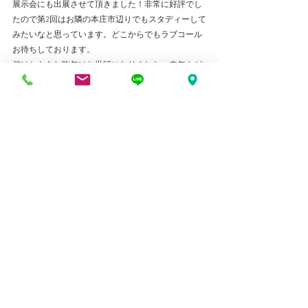
展示会にも出展させて頂きました！非常に好評でし
たので第2回はお隣の本庄市辺りでもスタディーして
みたいなと思っています。どこからでもラブコール
お待ちしております。
何はともあれ昨年はお世話になりました。来年もが
んばって行きます！個人的にオリンピックイヤーは
毎回転機が起こってきましたので、アスリートに影
響されながらより一層頑張っていきたいと思いま
す！では、皆様のご健康とご多幸をお祈りいたしま
して。ヨーオッツ！シャンシャンシャン・シャシャ
シャンシャン！
すべて表示
最新記事