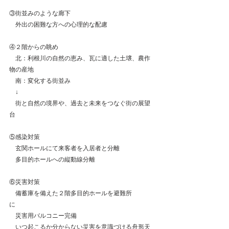
③街並みのような廊下
　外出の困難な方への心理的な配慮
④２階からの眺め
　北：利根川の自然の恵み、瓦に適した土壌、農作
物の産地
　南：変化する街並み
　↓
　街と自然の境界や、過去と未来をつなぐ街の展望
台　
⑤感染対策
　玄関ホールにて来客者を入居者と分離
　多目的ホールへの縦動線分離
⑥災害対策
　備蓄庫を備えた２階多目的ホールを避難所
に　　　
　災害用バルコニー完備
　いつ起こるか分からない災害を意識づける舟形天