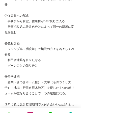
井
⑦従業員への配慮
　事務所から食堂、住居棟が180°視野に入る
　居室掘り込み天井色分けによって同一の部屋に変
化を生む
⑧色彩計画
　ジャンプ率（明度差）で施設の方々を若々しくみ
せる
　利用者建具を目立たせる
　ゾーンごとの張り分け
⑨産学連携
　企業（さつきホーム様）・大学（ものつくり大
学）・地域（行田市荒木地区）を現した３つのボリ
ュームが重なり合うことで一つの建物になる。
３年に及ぶ設計監理期間でお付き合いいただきまし
たお施主様、工事関係の皆様に感謝致します。特に