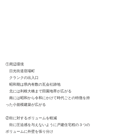
①周辺環境
　日光街道宿場町
　クランクの出入口
　昭和期は県内有数の瓦会社跡地
　北には利根大橋まで田園地帯が広がる
　南には昭和から令和にかけて時代ごとの特徴を持
った小規模建築が広がる
②街に対するボリュームを軽減
　街に圧迫感を与えないように戸建住宅程の３つの
ボリュームに外壁を張り分け